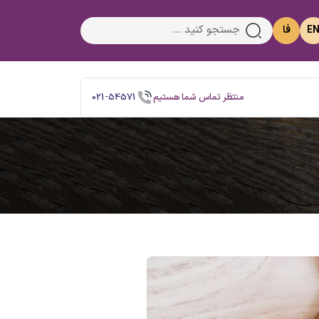
E
فا
منتظر تماس شما هستیم
021-54571