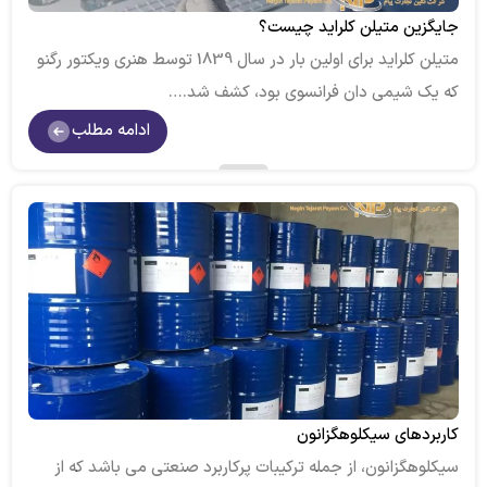
جایگزین متیلن کلراید چیست؟
متیلن کلراید برای اولین بار در سال 1839 توسط هنری ویکتور رگنو
که یک شیمی دان فرانسوی بود، کشف شد.…
ادامه مطلب
کاربردهای سیکلوهگزانون
سیکلوهگزانون، از جمله ترکیبات پرکاربرد صنعتی می باشد که از