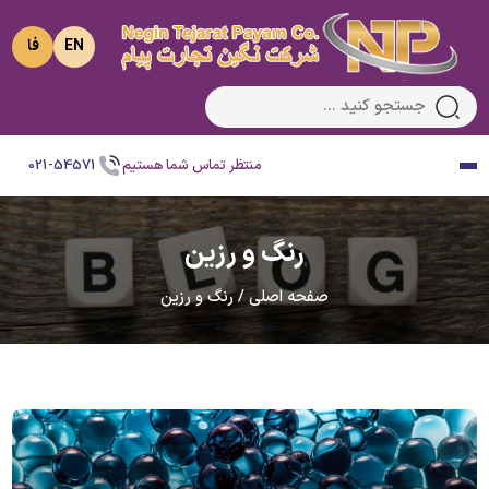
EN
فا
منتظر تماس شما هستیم
021-54571
رنگ و رزین
صفحه اصلی
/
رنگ و رزین